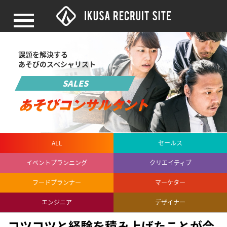
経営理念
事業戦略
行動指針
代表メッセージ
戦友の声
メンバーインタビュー
パートナーの声
働くメリット
IKUSAの特徴
職種紹介
社員の1日
社史
OFFICE
会社紹介
公式YouTube
書籍
新卒採用
中途採用
ビジョン
インタビュー
働くメリット
職種紹介
会社概要
募集要項
閉じる
課題を解決する
あそびのスペシャリスト
SALES
ALL
セールス
イベントプランニング
クリエイティブ
フードプランナー
マーケター
エンジニア
デザイナー
コツコツと経験を積み上げたことが今