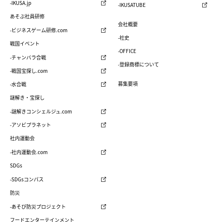
-IKUSA.jp
-IKUSATUBE
あそぶ社員研修
会社概要
-ビジネスゲーム研修.com
-社史
戦国イベント
-OFFICE
-チャンバラ合戦
-登録商標について
-戦国宝探し.com
募集要項
-水合戦
謎解き・宝探し
-謎解きコンシェルジュ.com
-アソビプラネット
社内運動会
-社内運動会.com
SDGs
-SDGsコンパス
防災
-あそび防災プロジェクト
フードエンターテインメント