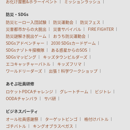
お化け屋敷&ホラーイベント
ミッションラッシュ
防災・SDGs
防災ヒーロー入団試験
防災運動会
防災フェス
災害都市からの大脱出
災害サバイバル
FIRE FIGHTER
防災謎解き脱出ゲーム
おうち防災運動会
SDGsアドベンチャー
2030 SDGsカードゲーム
SDGsナゾトキ探検隊
ある惑星からのSOS
SDGsマッピング
キッズタウンビルダーズ
エコキャッチャーバトル
キッズフリマ
ワールドリーダーズ
出張！科学ワークショップ
あそぶ社員研修
ロケットPDCAチャレンジ
グレートチーム
ビジトレ
OODAチャンバラ
サバ研
ビジネスパーティ
オール社員感謝祭
ターゲットビンゴ
格付けバトル
ゴチバトル
キングオブラスベガス