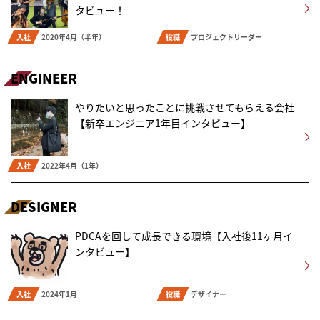
タビュー！
入社
2020年4月（半年）
役職
プロジェクトリーダー
ENGINEER
やりたいと思ったことに挑戦させてもらえる会社
【新卒エンジニア1年目インタビュー】
入社
2022年4月（1年）
DESIGNER
PDCAを回して成長できる環境【入社後11ヶ月イ
ンタビュー】
入社
2024年1月
役職
デザイナー