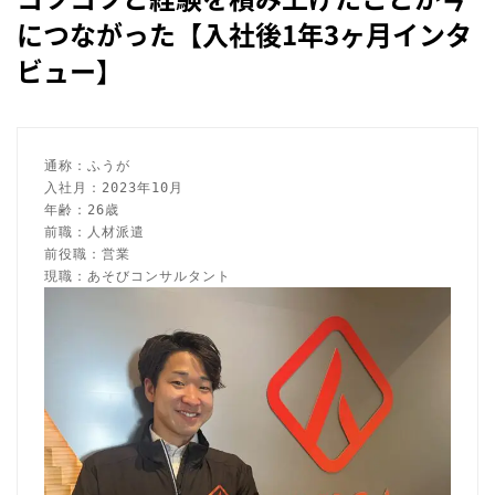
につながった【入社後1年3ヶ月インタ
ビュー】
通称：ふうが

入社月：2023年10月

年齢：26歳

前職：人材派遣

前役職：営業
