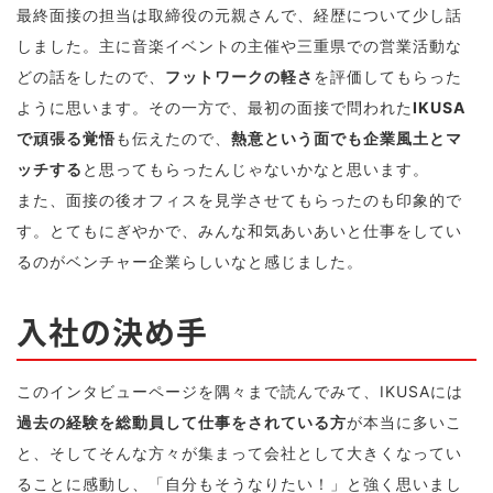
最終面接の担当は取締役の元親さんで、経歴について少し話
しました。主に音楽イベントの主催や三重県での営業活動な
どの話をしたので、
フットワークの軽さ
を評価してもらった
ように思います。その一方で、最初の面接で問われた
IKUSA
で頑張る覚悟
も伝えたので、
熱意という面でも企業風土とマ
ッチする
と思ってもらったんじゃないかなと思います。
また、面接の後オフィスを見学させてもらったのも印象的で
す。とてもにぎやかで、みんな和気あいあいと仕事をしてい
るのがベンチャー企業らしいなと感じました。
入社の決め手
このインタビューページを隅々まで読んでみて、IKUSAには
過去の経験を総動員して仕事をされている方
が本当に多いこ
と、そしてそんな方々が集まって会社として大きくなってい
ることに感動し、「自分もそうなりたい！」と強く思いまし