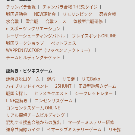
チャンバラ合戦
チャンバラ合戦 THE鬼タイジ
戦国運動会
NEW運動会
リモリンピック
忍者合戦
水合戦
雪合戦
合戦フェス
体験型合戦研修
e-スポーツレクリエーション
レーザーシューティングバトル
プレイスポットONLINE
戦国ワークショップ
ペットフェス
WAPPEN FACTORY（ワッペンファクトリー）
チームビルディングチケット
謎解き・ビジネスゲーム
謎解き脱出ゲーム
謎パ
リモ謎
リモBako
ハイブリッドイベント
25HUNT
周遊型謎解きゲーム
戦国宝探し
ヒラメキクエスト
シークレットレター
LINE謎解き
コンセンサスゲーム
コンセンサスゲーム ONLINE
リアル探偵チームビルディング
混乱する捜査会議からの脱出
マーダーミステリー研修
運命共同録カイジ
イマーシブミステリーゲーム
リモ探