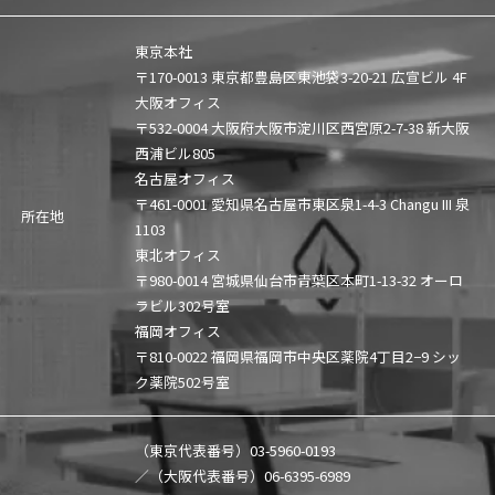
東京本社
〒170-0013 東京都豊島区東池袋3-20-21 広宣ビル 4F
大阪オフィス
〒532-0004 大阪府大阪市淀川区西宮原2-7-38 新大阪
西浦ビル805
名古屋オフィス
〒461-0001 愛知県名古屋市東区泉1-4-3 Changu III 泉
所在地
1103
東北オフィス
〒980-0014 宮城県仙台市青葉区本町1-13-32 オーロ
ラビル302号室
福岡オフィス
〒810-0022 福岡県福岡市中央区薬院4丁目2−9 シッ
ク薬院502号室
（東京代表番号）
03-5960-0193
／（大阪代表番号）
06-6395-6989