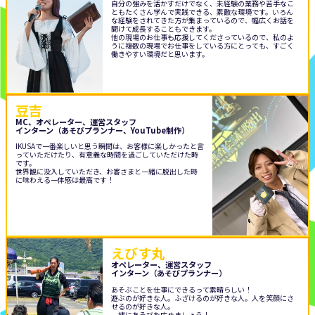
自分の強みを活かすだけでなく、未経験の業務や苦手なこ
ともたくさん学んで実践できる、素敵な環境です。いろん
な経験をされてきた方が集まっているので、幅広くお話を
聞けて成長することもできます。
他の現場のお仕事も応援してくださっているので、私のよ
うに複数の現場でお仕事をしている方にとっても、すごく
働きやすい環境だと思います。
豆吉
MC、オペレーター、運営スタッフ
インターン（あそびプランナー、YouTube制作）
IKUSAで一番楽しいと思う瞬間は、お客様に楽しかったと言
っていただけたり、有意義な時間を過ごしていただけた時
です。
世界観に没入していただき、お客さまと一緒に脱出した時
に味わえる一体感は最高です！
えびす丸
オペレーター、運営スタッフ
インターン（あそびプランナー）
あそぶことを仕事にできるって素晴らしい！
遊ぶのが好きな人。ふざけるのが好きな人。人を笑顔にさ
せるのが好きな人。
一緒にあそびを広めましょう！