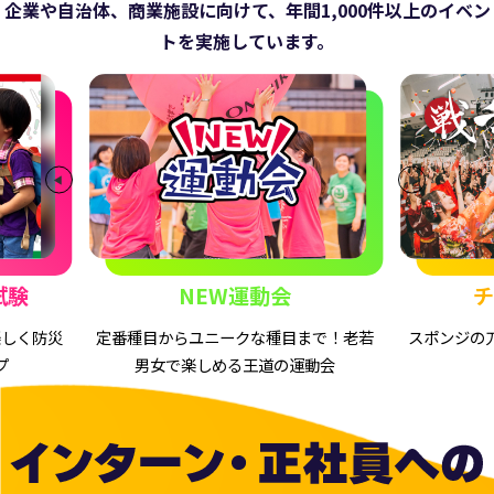
企業や自治体、商業施設に向けて、年間1,000件以上のイベン
トを実施しています。
NEW運動会
チャンバラ合戦
目からユニークな種目まで！老若
スポンジの刀で戦う世界一安全な
女で楽しめる王道の運動会
クティビティ
インターン・正社員へのステップア