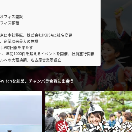
でオフィス開設
オフィス移転
京に本社移転、株式会社IKUSAに社名変更
生、創業以来最大の危機
トしV時回復を果たす
ト、年間1000件を超えるイベントを開催、社員旅行開催
リアルへの大転換期、名古屋営業所設立
witchを創業、
チャンバラ合戦に出会う