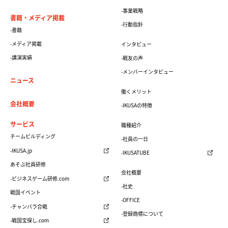
-事業戦略
書籍・メディア掲載
-行動指針
-書籍
-メディア掲載
インタビュー
-講演実績
-戦友の声
-メンバーインタビュー
ニュース
働くメリット
会社概要
-IKUSAの特徴
サービス
職種紹介
チームビルディング
-社員の一日
-IKUSA.jp
-IKUSATUBE
あそぶ社員研修
会社概要
-ビジネスゲーム研修.com
-社史
戦国イベント
-OFFICE
-チャンバラ合戦
-登録商標について
-戦国宝探し.com