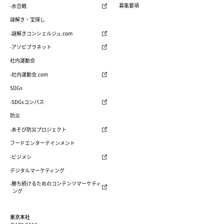
募集要項
-水合戦
謎解き・宝探し
-謎解きコンシェルジュ.com
-アソビプラネット
社内運動会
-社内運動会.com
SDGs
-SDGsコンパス
防災
-あそび防災プロジェクト
フードエンターテインメント
-ビジメシ
デジタルマーケティング
-勝ち続けるためのコンテンツマーケティ
ング
東京本社