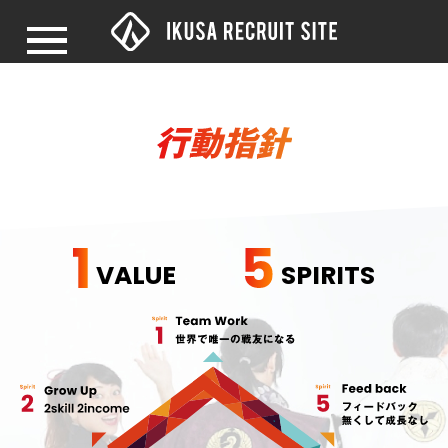
経営理念
事業戦略
行動指針
代表メッセージ
戦友の声
メンバーインタビュー
パートナーの声
働くメリット
IKUSAの特徴
職種紹介
社員の1日
社史
OFFICE
会社紹介
公式YouTube
書籍
新卒採用
中途採用
ビジョン
インタビュー
働くメリット
職種紹介
会社概要
募集要項
閉じる
VALUE
SPIRITS