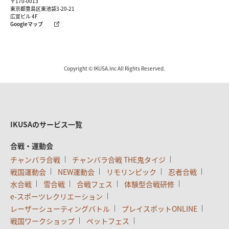
〒170-0013
東京都豊島区東池袋3-20-21
広宣ビル 4F
Googleマップ
Copyright © IKUSA.Inc All Rights Reserved.
IKUSAのサービス一覧
合戦・運動会
チャンバラ合戦
チャンバラ合戦 THE鬼タイジ
戦国運動会
NEW運動会
リモリンピック
忍者合戦
水合戦
雪合戦
合戦フェス
体験型合戦研修
e-スポーツレクリエーション
レーザーシューティングバトル
プレイスポットONLINE
戦国ワークショップ
ペットフェス