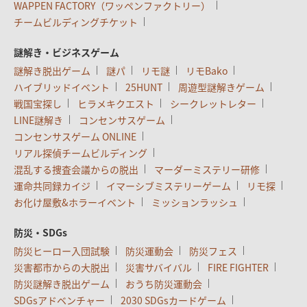
WAPPEN FACTORY（ワッペンファクトリー）
チームビルディングチケット
謎解き・ビジネスゲーム
謎解き脱出ゲーム
謎パ
リモ謎
リモBako
ハイブリッドイベント
25HUNT
周遊型謎解きゲーム
戦国宝探し
ヒラメキクエスト
シークレットレター
LINE謎解き
コンセンサスゲーム
コンセンサスゲーム ONLINE
リアル探偵チームビルディング
混乱する捜査会議からの脱出
マーダーミステリー研修
運命共同録カイジ
イマーシブミステリーゲーム
リモ探
お化け屋敷&ホラーイベント
ミッションラッシュ
防災・SDGs
防災ヒーロー入団試験
防災運動会
防災フェス
災害都市からの大脱出
災害サバイバル
FIRE FIGHTER
防災謎解き脱出ゲーム
おうち防災運動会
SDGsアドベンチャー
2030 SDGsカードゲーム