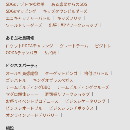
SDGsナゾトキ探検隊
ある惑星からのSOS
SDGsマッピング
キッズタウンビルダーズ
エコキャッチャーバトル
キッズフリマ
ワールドリーダーズ
出張！科学ワークショップ
あそぶ社員研修
ロケットPDCAチャレンジ
グレートチーム
ビジトレ
OODAチャンバラ
サバ研
ビジネスパーティ
オール社員感謝祭
ターゲットビンゴ
格付けバトル
ゴチバトル
キングオブラスベガス
チームビルディングBBQ
チームビルディングクルーズ
マグロ解体ショー
寿司握りワークショップ
お祭りイベントプロデュース
ビジメシケータリング
ビジメシオードブル
ビジメシランチボックス
オンラインフードデリバリー
施設