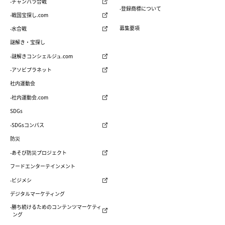
-チャンバラ合戦
-登録商標について
-戦国宝探し.com
募集要項
-水合戦
謎解き・宝探し
-謎解きコンシェルジュ.com
-アソビプラネット
社内運動会
-社内運動会.com
SDGs
-SDGsコンパス
防災
-あそび防災プロジェクト
フードエンターテインメント
-ビジメシ
デジタルマーケティング
-勝ち続けるためのコンテンツマーケティ
ング