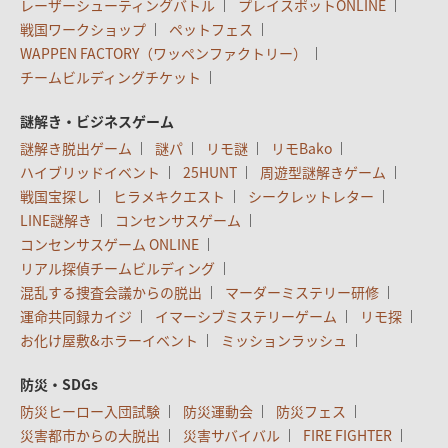
レーザーシューティングバトル
プレイスポットONLINE
戦国ワークショップ
ペットフェス
WAPPEN FACTORY（ワッペンファクトリー）
チームビルディングチケット
謎解き・ビジネスゲーム
謎解き脱出ゲーム
謎パ
リモ謎
リモBako
ハイブリッドイベント
25HUNT
周遊型謎解きゲーム
戦国宝探し
ヒラメキクエスト
シークレットレター
LINE謎解き
コンセンサスゲーム
コンセンサスゲーム ONLINE
リアル探偵チームビルディング
混乱する捜査会議からの脱出
マーダーミステリー研修
運命共同録カイジ
イマーシブミステリーゲーム
リモ探
お化け屋敷&ホラーイベント
ミッションラッシュ
防災・SDGs
防災ヒーロー入団試験
防災運動会
防災フェス
災害都市からの大脱出
災害サバイバル
FIRE FIGHTER