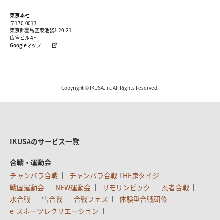
東京本社
〒170-0013
東京都豊島区東池袋3-20-21
広宣ビル 4F
Googleマップ
Copyright © IKUSA.Inc All Rights Reserved.
IKUSAのサービス一覧
合戦・運動会
チャンバラ合戦
チャンバラ合戦 THE鬼タイジ
戦国運動会
NEW運動会
リモリンピック
忍者合戦
水合戦
雪合戦
合戦フェス
体験型合戦研修
e-スポーツレクリエーション