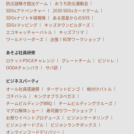
防災謎解き脱出ゲーム
おうち防災運動会
SDGsアドベンチャー
2030 SDGsカードゲーム
SDGsナゾトキ探検隊
ある惑星からのSOS
SDGsマッピング
キッズタウンビルダーズ
エコキャッチャーバトル
キッズフリマ
ワールドリーダーズ
出張！科学ワークショップ
あそぶ社員研修
ロケットPDCAチャレンジ
グレートチーム
ビジトレ
OODAチャンバラ
サバ研
ビジネスパーティ
オール社員感謝祭
ターゲットビンゴ
格付けバトル
ゴチバトル
キングオブラスベガス
チームビルディングBBQ
チームビルディングクルーズ
マグロ解体ショー
寿司握りワークショップ
お祭りイベントプロデュース
ビジメシケータリング
ビジメシオードブル
ビジメシランチボックス
オンラインフードデリバリー