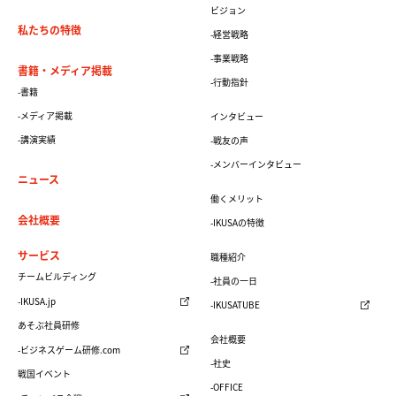
ビジョン
私たちの特徴
-経営戦略
-事業戦略
書籍・メディア掲載
-行動指針
-書籍
-メディア掲載
インタビュー
-講演実績
-戦友の声
-メンバーインタビュー
ニュース
働くメリット
会社概要
-IKUSAの特徴
サービス
職種紹介
チームビルディング
-社員の一日
-IKUSA.jp
-IKUSATUBE
あそぶ社員研修
会社概要
-ビジネスゲーム研修.com
-社史
戦国イベント
-OFFICE