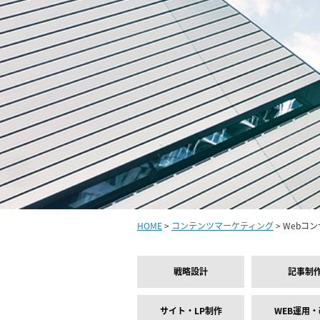
HOME
>
コンテンツマーケティング
> Webコ
戦略設計
記事制
サイト・LP制作
WEB運用