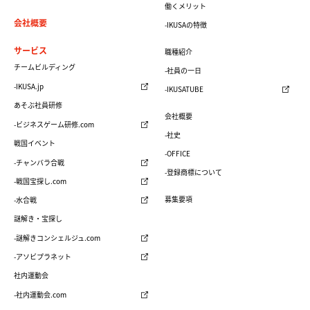
働くメリット
会社概要
-IKUSAの特徴
サービス
職種紹介
チームビルディング
-社員の一日
-IKUSA.jp
-IKUSATUBE
あそぶ社員研修
会社概要
-ビジネスゲーム研修.com
-社史
戦国イベント
-OFFICE
-チャンバラ合戦
-登録商標について
-戦国宝探し.com
募集要項
-水合戦
謎解き・宝探し
-謎解きコンシェルジュ.com
-アソビプラネット
社内運動会
-社内運動会.com