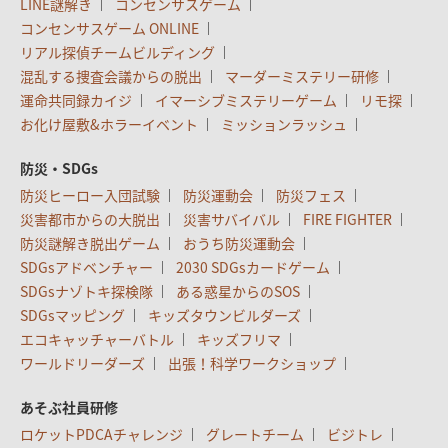
LINE謎解き
コンセンサスゲーム
コンセンサスゲーム ONLINE
リアル探偵チームビルディング
混乱する捜査会議からの脱出
マーダーミステリー研修
運命共同録カイジ
イマーシブミステリーゲーム
リモ探
お化け屋敷&ホラーイベント
ミッションラッシュ
防災・SDGs
防災ヒーロー入団試験
防災運動会
防災フェス
災害都市からの大脱出
災害サバイバル
FIRE FIGHTER
防災謎解き脱出ゲーム
おうち防災運動会
SDGsアドベンチャー
2030 SDGsカードゲーム
SDGsナゾトキ探検隊
ある惑星からのSOS
SDGsマッピング
キッズタウンビルダーズ
エコキャッチャーバトル
キッズフリマ
ワールドリーダーズ
出張！科学ワークショップ
あそぶ社員研修
ロケットPDCAチャレンジ
グレートチーム
ビジトレ