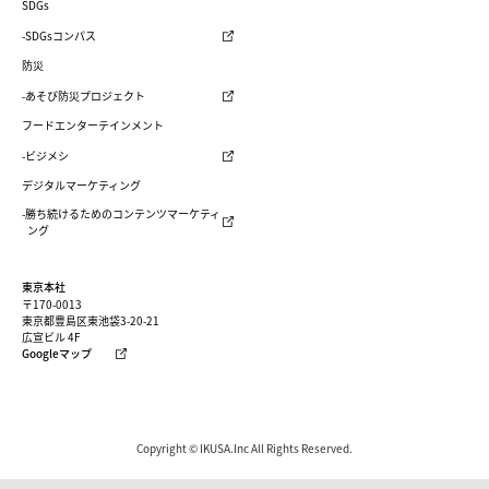
SDGs
-SDGsコンパス
防災
-あそび防災プロジェクト
フードエンターテインメント
-ビジメシ
デジタルマーケティング
-勝ち続けるためのコンテンツマーケティ
ング
東京本社
〒170-0013
東京都豊島区東池袋3-20-21
広宣ビル 4F
Googleマップ
Copyright © IKUSA.Inc All Rights Reserved.