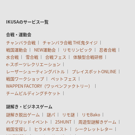
IKUSAのサービス一覧
合戦・運動会
チャンバラ合戦
チャンバラ合戦 THE鬼タイジ
戦国運動会
NEW運動会
リモリンピック
忍者合戦
水合戦
雪合戦
合戦フェス
体験型合戦研修
e-スポーツレクリエーション
レーザーシューティングバトル
プレイスポットONLINE
戦国ワークショップ
ペットフェス
WAPPEN FACTORY（ワッペンファクトリー）
チームビルディングチケット
謎解き・ビジネスゲーム
謎解き脱出ゲーム
謎パ
リモ謎
リモBako
ハイブリッドイベント
25HUNT
周遊型謎解きゲーム
戦国宝探し
ヒラメキクエスト
シークレットレター