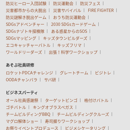
防災ヒーロー入団試験
防災運動会
防災フェス
災害都市からの大脱出
災害サバイバル
FIRE FIGHTER
防災謎解き脱出ゲーム
おうち防災運動会
SDGsアドベンチャー
2030 SDGsカードゲーム
SDGsナゾトキ探検隊
ある惑星からのSOS
SDGsマッピング
キッズタウンビルダーズ
エコキャッチャーバトル
キッズフリマ
ワールドリーダーズ
出張！科学ワークショップ
あそぶ社員研修
ロケットPDCAチャレンジ
グレートチーム
ビジトレ
OODAチャンバラ
サバ研
ビジネスパーティ
オール社員感謝祭
ターゲットビンゴ
格付けバトル
ゴチバトル
キングオブラスベガス
チームビルディングBBQ
チームビルディングクルーズ
マグロ解体ショー
寿司握りワークショップ
お祭りイベントプロデュース
ビジメシケータリング