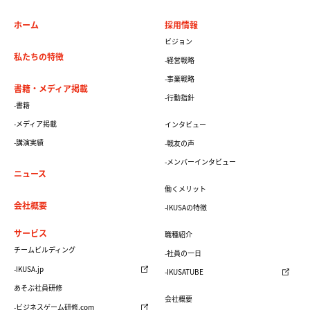
ホーム
採用情報
ビジョン
私たちの特徴
-経営戦略
-事業戦略
書籍・メディア掲載
-行動指針
-書籍
-メディア掲載
インタビュー
-講演実績
-戦友の声
-メンバーインタビュー
ニュース
働くメリット
会社概要
-IKUSAの特徴
サービス
職種紹介
チームビルディング
-社員の一日
-IKUSA.jp
-IKUSATUBE
あそぶ社員研修
会社概要
-ビジネスゲーム研修.com