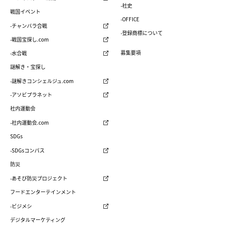
-社史
戦国イベント
-OFFICE
-チャンバラ合戦
-登録商標について
-戦国宝探し.com
募集要項
-水合戦
謎解き・宝探し
-謎解きコンシェルジュ.com
-アソビプラネット
社内運動会
-社内運動会.com
SDGs
-SDGsコンパス
防災
-あそび防災プロジェクト
フードエンターテインメント
-ビジメシ
デジタルマーケティング