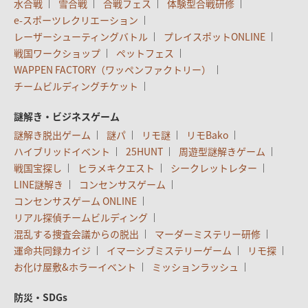
水合戦
雪合戦
合戦フェス
体験型合戦研修
e-スポーツレクリエーション
レーザーシューティングバトル
プレイスポットONLINE
戦国ワークショップ
ペットフェス
WAPPEN FACTORY（ワッペンファクトリー）
チームビルディングチケット
謎解き・ビジネスゲーム
謎解き脱出ゲーム
謎パ
リモ謎
リモBako
ハイブリッドイベント
25HUNT
周遊型謎解きゲーム
戦国宝探し
ヒラメキクエスト
シークレットレター
LINE謎解き
コンセンサスゲーム
コンセンサスゲーム ONLINE
リアル探偵チームビルディング
混乱する捜査会議からの脱出
マーダーミステリー研修
運命共同録カイジ
イマーシブミステリーゲーム
リモ探
お化け屋敷&ホラーイベント
ミッションラッシュ
防災・SDGs