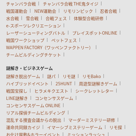
チャンバラ合戦
チャンバラ合戦 THE鬼タイジ
戦国運動会
NEW運動会
リモリンピック
忍者合戦
水合戦
雪合戦
合戦フェス
体験型合戦研修
e-スポーツレクリエーション
レーザーシューティングバトル
プレイスポットONLINE
戦国ワークショップ
ペットフェス
WAPPEN FACTORY（ワッペンファクトリー）
チームビルディングチケット
謎解き・ビジネスゲーム
謎解き脱出ゲーム
謎パ
リモ謎
リモBako
ハイブリッドイベント
25HUNT
周遊型謎解きゲーム
戦国宝探し
ヒラメキクエスト
シークレットレター
LINE謎解き
コンセンサスゲーム
コンセンサスゲーム ONLINE
リアル探偵チームビルディング
混乱する捜査会議からの脱出
マーダーミステリー研修
運命共同録カイジ
イマーシブミステリーゲーム
リモ探
お化け屋敷&ホラーイベント
ミッションラッシュ