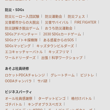
防災・SDGs
防災ヒーロー入団試験
防災運動会
防災フェス
災害都市からの大脱出
災害サバイバル
FIRE FIGHTER
防災謎解き脱出ゲーム
おうち防災運動会
SDGsアドベンチャー
2030 SDGsカードゲーム
SDGsナゾトキ探検隊
ある惑星からのSOS
SDGsマッピング
キッズタウンビルダーズ
エコキャッチャーバトル
キッズフリマ
ワールドリーダーズ
出張！科学ワークショップ
あそぶ社員研修
ロケットPDCAチャレンジ
グレートチーム
ビジトレ
OODAチャンバラ
サバ研
ビジネスパーティ
オール社員感謝祭
ターゲットビンゴ
格付けバトル
ゴチバトル
キングオブラスベガス
チームビルディングBBQ
チームビルディングクルーズ