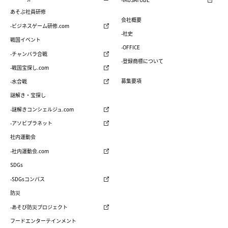
あそぶ社員研修
会社概要
-ビジネスゲーム研修.com
-社史
戦国イベント
-OFFICE
-チャンバラ合戦
-登録商標について
-戦国宝探し.com
募集要項
-水合戦
謎解き・宝探し
-謎解きコンシェルジュ.com
-アソビプラネット
社内運動会
-社内運動会.com
SDGs
-SDGsコンパス
防災
-あそび防災プロジェクト
フードエンターテインメント