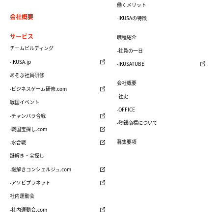
働くメリット
会社概要
-IKUSAの特徴
サービス
職種紹介
チームビルディング
-社員の一日
-IKUSA.jp
-IKUSATUBE
あそぶ社員研修
会社概要
-ビジネスゲーム研修.com
-社史
戦国イベント
-OFFICE
-チャンバラ合戦
-登録商標について
-戦国宝探し.com
募集要項
-水合戦
謎解き・宝探し
-謎解きコンシェルジュ.com
-アソビプラネット
社内運動会
-社内運動会.com