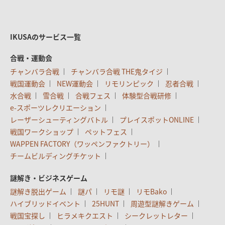
IKUSAのサービス一覧
合戦・運動会
チャンバラ合戦
チャンバラ合戦 THE鬼タイジ
戦国運動会
NEW運動会
リモリンピック
忍者合戦
水合戦
雪合戦
合戦フェス
体験型合戦研修
e-スポーツレクリエーション
レーザーシューティングバトル
プレイスポットONLINE
戦国ワークショップ
ペットフェス
WAPPEN FACTORY（ワッペンファクトリー）
チームビルディングチケット
謎解き・ビジネスゲーム
謎解き脱出ゲーム
謎パ
リモ謎
リモBako
ハイブリッドイベント
25HUNT
周遊型謎解きゲーム
戦国宝探し
ヒラメキクエスト
シークレットレター