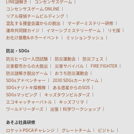
LINE謎解き
コンセンサスゲーム
コンセンサスゲーム ONLINE
リアル探偵チームビルディング
混乱する捜査会議からの脱出
マーダーミステリー研修
運命共同録カイジ
イマーシブミステリーゲーム
リモ探
お化け屋敷&ホラーイベント
ミッションラッシュ
防災・SDGs
防災ヒーロー入団試験
防災運動会
防災フェス
災害都市からの大脱出
災害サバイバル
FIRE FIGHTER
防災謎解き脱出ゲーム
おうち防災運動会
SDGsアドベンチャー
2030 SDGsカードゲーム
SDGsナゾトキ探検隊
ある惑星からのSOS
SDGsマッピング
キッズタウンビルダーズ
エコキャッチャーバトル
キッズフリマ
ワールドリーダーズ
出張！科学ワークショップ
あそぶ社員研修
ロケットPDCAチャレンジ
グレートチーム
ビジトレ