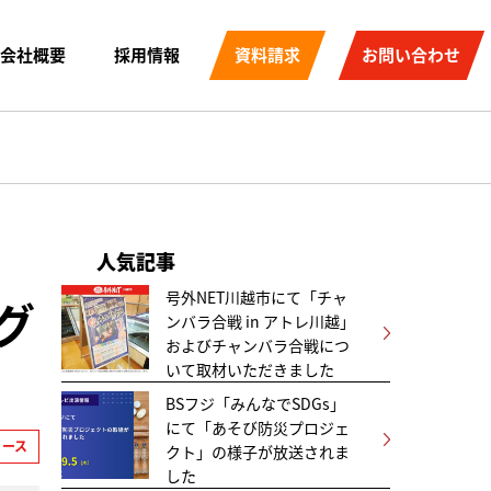
会社概要
採用情報
資料請求
お問い合わせ
。
人気記事
号外NET川越市にて「チャ
グ
ンバラ合戦 in アトレ川越」
およびチャンバラ合戦につ
いて取材いただきました
BSフジ「みんなでSDGs」
にて「あそび防災プロジェ
リース
クト」の様子が放送されま
した