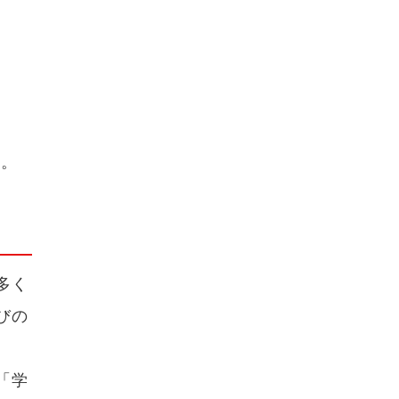
す。
多く
びの
「学