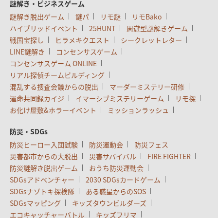
謎解き・ビジネスゲーム
謎解き脱出ゲーム
謎パ
リモ謎
リモBako
ハイブリッドイベント
25HUNT
周遊型謎解きゲーム
戦国宝探し
ヒラメキクエスト
シークレットレター
LINE謎解き
コンセンサスゲーム
コンセンサスゲーム ONLINE
リアル探偵チームビルディング
混乱する捜査会議からの脱出
マーダーミステリー研修
運命共同録カイジ
イマーシブミステリーゲーム
リモ探
お化け屋敷&ホラーイベント
ミッションラッシュ
防災・SDGs
防災ヒーロー入団試験
防災運動会
防災フェス
災害都市からの大脱出
災害サバイバル
FIRE FIGHTER
防災謎解き脱出ゲーム
おうち防災運動会
SDGsアドベンチャー
2030 SDGsカードゲーム
SDGsナゾトキ探検隊
ある惑星からのSOS
SDGsマッピング
キッズタウンビルダーズ
エコキャッチャーバトル
キッズフリマ