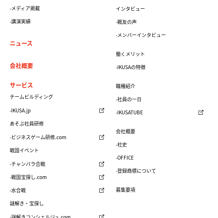
-メディア掲載
インタビュー
-講演実績
-戦友の声
-メンバーインタビュー
ニュース
働くメリット
会社概要
-IKUSAの特徴
サービス
職種紹介
チームビルディング
-社員の一日
-IKUSA.jp
-IKUSATUBE
あそぶ社員研修
会社概要
-ビジネスゲーム研修.com
-社史
戦国イベント
-OFFICE
-チャンバラ合戦
-登録商標について
-戦国宝探し.com
募集要項
-水合戦
謎解き・宝探し
-謎解きコンシェルジュ.com