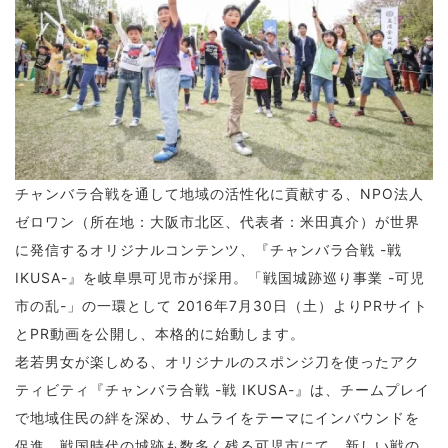
チャンバラ合戦を通して地域の活性化に貢献する、NPO法人
ゼロワン（所在地：大阪市北区、代表者：米田真介）が世界
に発信するオリジナルコンテンツ、『チャンバラ合戦 -戦
IKUSA-』を岐阜県可児市が採用。「戦国城跡巡り事業 -可児
市の乱-」の一環として 2016年7月30日（土）よりPRサイト
とPR動画を公開し、本格的に始動します。
老若男女が楽しめる、オリジナルのスポンジ刀を使ったアク
ティビティ『チャンバラ合戦 -戦 IKUSA-』は、チームプレイ
で地域住民の絆を深め、サムライをテーマにインバウンドを
促進。戦国時代の城跡も数多く残る可児市にて、新しい戦の