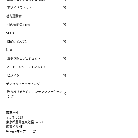
-アソビプラネット
社内運動会
-社内運動会.com
SDGs
-SDGsコンパス
防災
-あそび防災プロジェクト
フードエンターテインメント
-ビジメシ
デジタルマーケティング
-勝ち続けるためのコンテンツマーケティ
ング
東京本社
〒170-0013
東京都豊島区東池袋3-20-21
広宣ビル 4F
Googleマップ