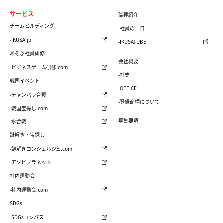
サービス
職種紹介
チームビルディング
-社員の一日
-IKUSA.jp
-IKUSATUBE
あそぶ社員研修
会社概要
-ビジネスゲーム研修.com
-社史
戦国イベント
-OFFICE
-チャンバラ合戦
-登録商標について
-戦国宝探し.com
募集要項
-水合戦
謎解き・宝探し
-謎解きコンシェルジュ.com
-アソビプラネット
社内運動会
-社内運動会.com
SDGs
-SDGsコンパス