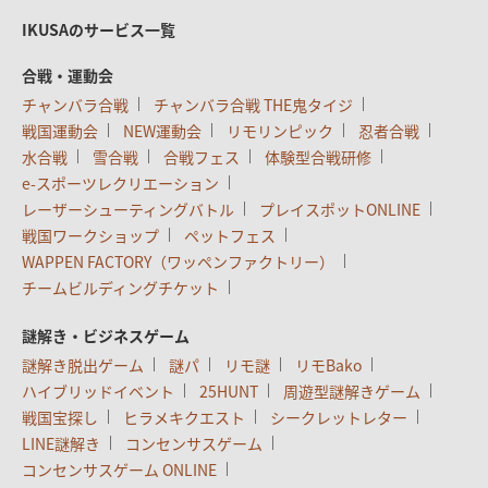
IKUSAのサービス一覧
合戦・運動会
チャンバラ合戦
チャンバラ合戦 THE鬼タイジ
戦国運動会
NEW運動会
リモリンピック
忍者合戦
水合戦
雪合戦
合戦フェス
体験型合戦研修
e-スポーツレクリエーション
レーザーシューティングバトル
プレイスポットONLINE
戦国ワークショップ
ペットフェス
WAPPEN FACTORY（ワッペンファクトリー）
チームビルディングチケット
謎解き・ビジネスゲーム
謎解き脱出ゲーム
謎パ
リモ謎
リモBako
ハイブリッドイベント
25HUNT
周遊型謎解きゲーム
戦国宝探し
ヒラメキクエスト
シークレットレター
LINE謎解き
コンセンサスゲーム
コンセンサスゲーム ONLINE