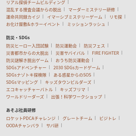
リアル探偵チームビルディング
混乱する捜査会議からの脱出
マーダーミステリー研修
運命共同録カイジ
イマーシブミステリーゲーム
リモ探
お化け屋敷&ホラーイベント
ミッションラッシュ
防災・SDGs
防災ヒーロー入団試験
防災運動会
防災フェス
災害都市からの大脱出
災害サバイバル
FIRE FIGHTER
防災謎解き脱出ゲーム
おうち防災運動会
SDGsアドベンチャー
2030 SDGsカードゲーム
SDGsナゾトキ探検隊
ある惑星からのSOS
SDGsマッピング
キッズタウンビルダーズ
エコキャッチャーバトル
キッズフリマ
ワールドリーダーズ
出張！科学ワークショップ
あそぶ社員研修
ロケットPDCAチャレンジ
グレートチーム
ビジトレ
OODAチャンバラ
サバ研