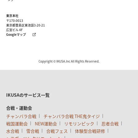
東京本社
〒170-0013
東京都豊島区東池袋3-20-21
広宣ビル 4F
Googleマップ
Copyright © IKUSA.Inc All Rights Reserved.
IKUSAのサービス一覧
合戦・運動会
チャンバラ合戦
チャンバラ合戦 THE鬼タイジ
戦国運動会
NEW運動会
リモリンピック
忍者合戦
水合戦
雪合戦
合戦フェス
体験型合戦研修