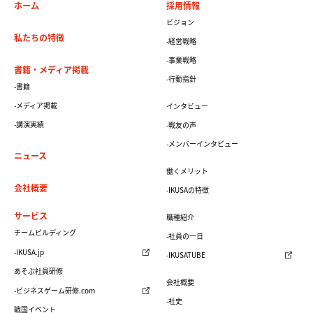
ホーム
採用情報
ビジョン
私たちの特徴
-経営戦略
-事業戦略
書籍・メディア掲載
-行動指針
-書籍
-メディア掲載
インタビュー
-講演実績
-戦友の声
-メンバーインタビュー
ニュース
働くメリット
会社概要
-IKUSAの特徴
サービス
職種紹介
チームビルディング
-社員の一日
-IKUSA.jp
-IKUSATUBE
あそぶ社員研修
会社概要
-ビジネスゲーム研修.com
-社史
戦国イベント