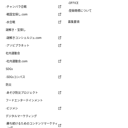
-OFFICE
-チャンバラ合戦
-登録商標について
-戦国宝探し.com
募集要項
-水合戦
謎解き・宝探し
-謎解きコンシェルジュ.com
-アソビプラネット
社内運動会
-社内運動会.com
SDGs
-SDGsコンパス
防災
-あそび防災プロジェクト
フードエンターテインメント
-ビジメシ
デジタルマーケティング
-勝ち続けるためのコンテンツマーケティ
ング