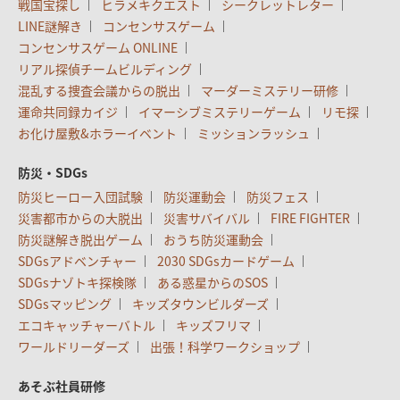
戦国宝探し
ヒラメキクエスト
シークレットレター
LINE謎解き
コンセンサスゲーム
コンセンサスゲーム ONLINE
リアル探偵チームビルディング
混乱する捜査会議からの脱出
マーダーミステリー研修
運命共同録カイジ
イマーシブミステリーゲーム
リモ探
お化け屋敷&ホラーイベント
ミッションラッシュ
防災・SDGs
防災ヒーロー入団試験
防災運動会
防災フェス
災害都市からの大脱出
災害サバイバル
FIRE FIGHTER
防災謎解き脱出ゲーム
おうち防災運動会
SDGsアドベンチャー
2030 SDGsカードゲーム
SDGsナゾトキ探検隊
ある惑星からのSOS
SDGsマッピング
キッズタウンビルダーズ
エコキャッチャーバトル
キッズフリマ
ワールドリーダーズ
出張！科学ワークショップ
あそぶ社員研修