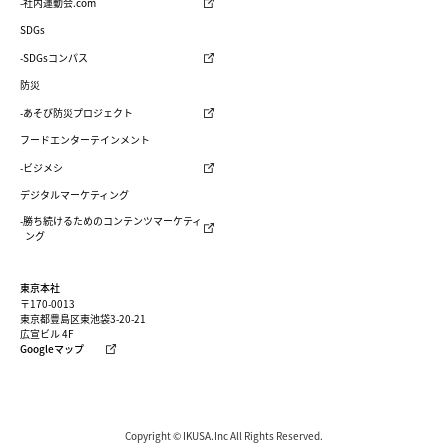
-社内運動会.com
SDGs
-SDGsコンパス
防災
-あそび防災プロジェクト
フードエンターテインメント
-ビジメシ
デジタルマーケティング
-勝ち続けるためのコンテンツマーケティ
ング
東京本社
〒170-0013
東京都豊島区東池袋3-20-21
広宣ビル 4F
Googleマップ
Copyright © IKUSA.Inc All Rights Reserved.