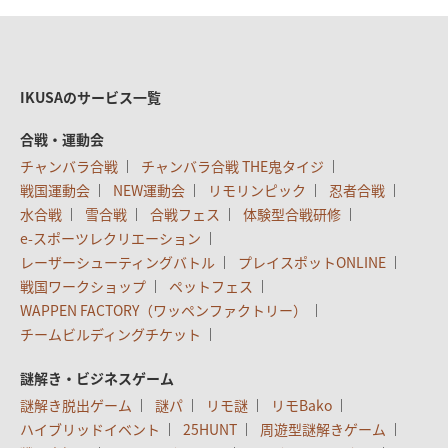
IKUSAのサービス一覧
合戦・運動会
チャンバラ合戦
チャンバラ合戦 THE鬼タイジ
戦国運動会
NEW運動会
リモリンピック
忍者合戦
水合戦
雪合戦
合戦フェス
体験型合戦研修
e-スポーツレクリエーション
レーザーシューティングバトル
プレイスポットONLINE
戦国ワークショップ
ペットフェス
WAPPEN FACTORY（ワッペンファクトリー）
チームビルディングチケット
謎解き・ビジネスゲーム
謎解き脱出ゲーム
謎パ
リモ謎
リモBako
ハイブリッドイベント
25HUNT
周遊型謎解きゲーム