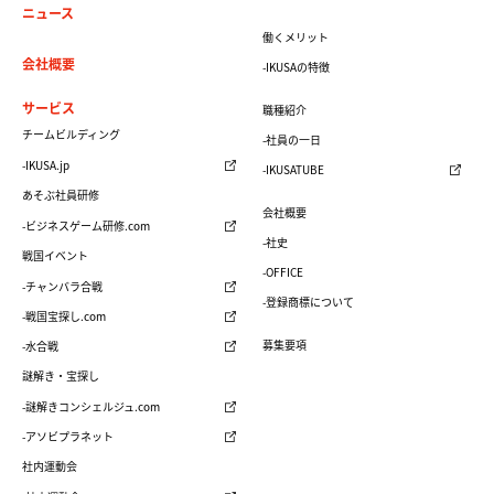
ニュース
働くメリット
会社概要
-IKUSAの特徴
サービス
職種紹介
チームビルディング
-社員の一日
-IKUSA.jp
-IKUSATUBE
あそぶ社員研修
会社概要
-ビジネスゲーム研修.com
-社史
戦国イベント
-OFFICE
-チャンバラ合戦
-登録商標について
-戦国宝探し.com
募集要項
-水合戦
謎解き・宝探し
-謎解きコンシェルジュ.com
-アソビプラネット
社内運動会