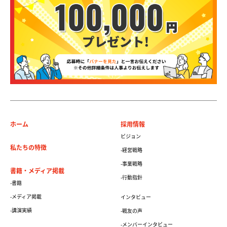
ホーム
採用情報
ビジョン
私たちの特徴
-経営戦略
-事業戦略
書籍・メディア掲載
-行動指針
-書籍
-メディア掲載
インタビュー
-講演実績
-戦友の声
-メンバーインタビュー