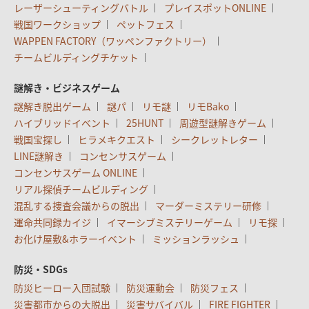
レーザーシューティングバトル
プレイスポットONLINE
戦国ワークショップ
ペットフェス
WAPPEN FACTORY（ワッペンファクトリー）
チームビルディングチケット
謎解き・ビジネスゲーム
謎解き脱出ゲーム
謎パ
リモ謎
リモBako
ハイブリッドイベント
25HUNT
周遊型謎解きゲーム
戦国宝探し
ヒラメキクエスト
シークレットレター
LINE謎解き
コンセンサスゲーム
コンセンサスゲーム ONLINE
リアル探偵チームビルディング
混乱する捜査会議からの脱出
マーダーミステリー研修
運命共同録カイジ
イマーシブミステリーゲーム
リモ探
お化け屋敷&ホラーイベント
ミッションラッシュ
防災・SDGs
防災ヒーロー入団試験
防災運動会
防災フェス
災害都市からの大脱出
災害サバイバル
FIRE FIGHTER