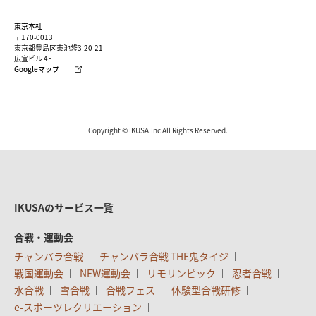
東京本社
〒170-0013
東京都豊島区東池袋3-20-21
広宣ビル 4F
Googleマップ
Copyright © IKUSA.Inc All Rights Reserved.
IKUSAのサービス一覧
合戦・運動会
チャンバラ合戦
チャンバラ合戦 THE鬼タイジ
戦国運動会
NEW運動会
リモリンピック
忍者合戦
水合戦
雪合戦
合戦フェス
体験型合戦研修
e-スポーツレクリエーション