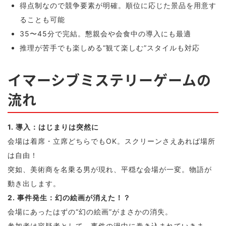
得点制なので競争要素が明確。順位に応じた景品を用意す
ることも可能
35〜45分で完結。懇親会や会食中の導入にも最適
推理が苦手でも楽しめる“観て楽しむ”スタイルも対応
イマーシブミステリーゲームの
流れ
1. 導入：はじまりは突然に
会場は着席・立席どちらでもOK。スクリーンさえあれば場所
は自由！
突如、美術商を名乗る男が現れ、平穏な会場が一変。物語が
動き出します。
2. 事件発生：幻の絵画が消えた！？
会場にあったはずの“幻の絵画”がまさかの消失。
参加者は容疑者として、事件の渦中に巻き込まれていきま