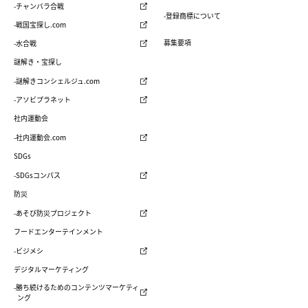
-チャンバラ合戦
-登録商標について
-戦国宝探し.com
募集要項
-水合戦
謎解き・宝探し
-謎解きコンシェルジュ.com
-アソビプラネット
社内運動会
-社内運動会.com
SDGs
-SDGsコンパス
防災
-あそび防災プロジェクト
フードエンターテインメント
-ビジメシ
デジタルマーケティング
-勝ち続けるためのコンテンツマーケティ
ング