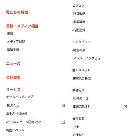
ビジョン
私たちの特徴
-経営戦略
-事業戦略
書籍・メディア掲載
-行動指針
-書籍
-メディア掲載
インタビュー
-講演実績
-戦友の声
-メンバーインタビュー
ニュース
働くメリット
会社概要
-IKUSAの特徴
サービス
職種紹介
チームビルディング
-社員の一日
-IKUSA.jp
-IKUSATUBE
あそぶ社員研修
会社概要
-ビジネスゲーム研修.com
-社史
戦国イベント
-OFFICE