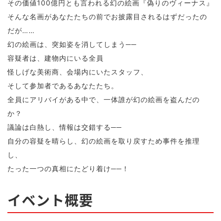
その価値100億円とも言われる幻の絵画『偽りのヴィーナス』
そんな名画があなたたちの前でお披露目されるはずだったの
だが……
幻の絵画は、突如姿を消してしまう──
容疑者は、建物内にいる全員
怪しげな美術商、会場内にいたスタッフ、
そして参加者であるあなたたち。
全員にアリバイがある中で、一体誰が幻の絵画を盗んだの
か？
議論は白熱し、情報は交錯する──
自分の容疑を晴らし、幻の絵画を取り戻すため事件を推理
し、
たった一つの真相にたどり着け──！
イベント概要