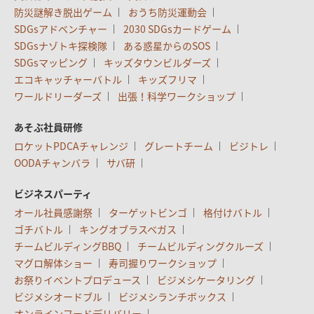
防災謎解き脱出ゲーム
おうち防災運動会
SDGsアドベンチャー
2030 SDGsカードゲーム
SDGsナゾトキ探検隊
ある惑星からのSOS
SDGsマッピング
キッズタウンビルダーズ
エコキャッチャーバトル
キッズフリマ
ワールドリーダーズ
出張！科学ワークショップ
あそぶ社員研修
ロケットPDCAチャレンジ
グレートチーム
ビジトレ
OODAチャンバラ
サバ研
ビジネスパーティ
オール社員感謝祭
ターゲットビンゴ
格付けバトル
ゴチバトル
キングオブラスベガス
チームビルディングBBQ
チームビルディングクルーズ
マグロ解体ショー
寿司握りワークショップ
お祭りイベントプロデュース
ビジメシケータリング
ビジメシオードブル
ビジメシランチボックス
オンラインフードデリバリー