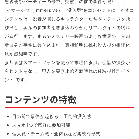
懇親会やパーティーの最中、突然目の前で事件が発生──。
“イマーシブ（Immersive）＝没入型”をコンセプトにした本コ
ンテンツは、役者が演じるキャラクターたちがステージを飛
び出し、客席の参加者を巻き込みながらリアルタイムで物語
が進行します。まるでミステリー映画のような世界で、参加
者自身が事件に巻き込まれ、真相解明に挑む没入型の推理体
験が醍醐味です。
参加者はスマートフォンを使って推理に参加。会話や演技か
らヒントを探し、犯人を突き止める新時代の体験型推理イベ
ント です。
コンテンツの特徴
目の前で事件が起きる、圧倒的没入感
スマホ1つで気軽に参加可能
個人戦・チーム戦・全体戦など柔軟な形式