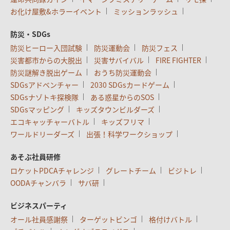
お化け屋敷&ホラーイベント
ミッションラッシュ
防災・SDGs
防災ヒーロー入団試験
防災運動会
防災フェス
災害都市からの大脱出
災害サバイバル
FIRE FIGHTER
防災謎解き脱出ゲーム
おうち防災運動会
SDGsアドベンチャー
2030 SDGsカードゲーム
SDGsナゾトキ探検隊
ある惑星からのSOS
SDGsマッピング
キッズタウンビルダーズ
エコキャッチャーバトル
キッズフリマ
ワールドリーダーズ
出張！科学ワークショップ
あそぶ社員研修
ロケットPDCAチャレンジ
グレートチーム
ビジトレ
OODAチャンバラ
サバ研
ビジネスパーティ
オール社員感謝祭
ターゲットビンゴ
格付けバトル