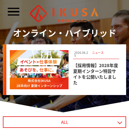
閉じる
オンライン・ハイブリッド
2026.07.2
2026.06.2
2026.06.2
メディア掲載
ニュース
メディア掲載
5
5
5
TBS NEWS DIGのニュ
【採用情報】2028年度
北海道テレビ「イチオ
ース記事にて、CBCテ
夏期インターン特設サ
シ！！」にて、「あそ
レビ主催のイベント
イトを公開いたしまし
び防災プロジェクト」
「あそび防災フェス」
た
の記事が紹介されまし
の様子が紹介されまし
た
た
ALL