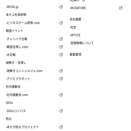
-IKUSA.jp
-IKUSATUBE
あそぶ社員研修
会社概要
-ビジネスゲーム研修.com
-社史
戦国イベント
-OFFICE
-チャンバラ合戦
-登録商標について
-戦国宝探し.com
募集要項
-水合戦
謎解き・宝探し
-謎解きコンシェルジュ.com
-アソビプラネット
社内運動会
-社内運動会.com
SDGs
-SDGsコンパス
防災
-あそび防災プロジェクト