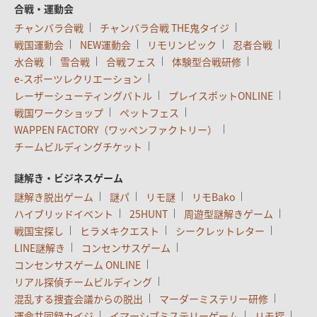
合戦・運動会
チャンバラ合戦
チャンバラ合戦 THE鬼タイジ
戦国運動会
NEW運動会
リモリンピック
忍者合戦
水合戦
雪合戦
合戦フェス
体験型合戦研修
e-スポーツレクリエーション
レーザーシューティングバトル
プレイスポットONLINE
戦国ワークショップ
ペットフェス
WAPPEN FACTORY（ワッペンファクトリー）
チームビルディングチケット
謎解き・ビジネスゲーム
謎解き脱出ゲーム
謎パ
リモ謎
リモBako
ハイブリッドイベント
25HUNT
周遊型謎解きゲーム
戦国宝探し
ヒラメキクエスト
シークレットレター
LINE謎解き
コンセンサスゲーム
コンセンサスゲーム ONLINE
リアル探偵チームビルディング
混乱する捜査会議からの脱出
マーダーミステリー研修
運命共同録カイジ
イマーシブミステリーゲーム
リモ探