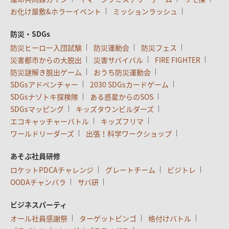
お化け屋敷&ホラーイベント
ミッションラッシュ
防災・SDGs
防災ヒーロー入団試験
防災運動会
防災フェス
災害都市からの大脱出
災害サバイバル
FIRE FIGHTER
防災謎解き脱出ゲーム
おうち防災運動会
SDGsアドベンチャー
2030 SDGsカードゲーム
SDGsナゾトキ探検隊
ある惑星からのSOS
SDGsマッピング
キッズタウンビルダーズ
エコキャッチャーバトル
キッズフリマ
ワールドリーダーズ
出張！科学ワークショップ
あそぶ社員研修
ロケットPDCAチャレンジ
グレートチーム
ビジトレ
OODAチャンバラ
サバ研
ビジネスパーティ
オール社員感謝祭
ターゲットビンゴ
格付けバトル