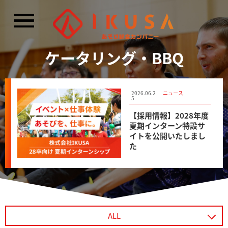
閉じる
ケータリング・BBQ
2026.07.2
2026.06.2
2026.06.2
メディア掲載
ニュース
メディア掲載
5
5
5
TBS NEWS DIGのニュ
【採用情報】2028年度
北海道テレビ「イチオ
ース記事にて、CBCテ
夏期インターン特設サ
シ！！」にて、「あそ
レビ主催のイベント
イトを公開いたしまし
び防災プロジェクト」
「あそび防災フェス」
た
の記事が紹介されまし
の様子が紹介されまし
た
た
ALL