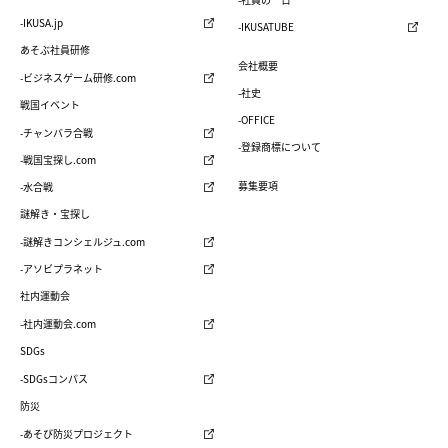
-IKUSA.jp
-IKUSATUBE
あそぶ社員研修
会社概要
-ビジネスゲーム研修.com
-社史
戦国イベント
-OFFICE
-チャンバラ合戦
-登録商標について
-戦国宝探し.com
募集要項
-水合戦
謎解き・宝探し
-謎解きコンシェルジュ.com
-アソビプラネット
社内運動会
-社内運動会.com
SDGs
-SDGsコンパス
防災
-あそび防災プロジェクト