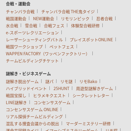
合戦・運動会
チャンバラ合戦
チャンバラ合戦 THE鬼タイジ
戦国運動会
NEW運動会
リモリンピック
忍者合戦
水合戦
雪合戦
合戦フェス
体験型合戦研修
e-スポーツレクリエーション
レーザーシューティングバトル
プレイスポットONLINE
戦国ワークショップ
ペットフェス
WAPPEN FACTORY（ワッペンファクトリー）
チームビルディングチケット
謎解き・ビジネスゲーム
謎解き脱出ゲーム
謎パ
リモ謎
リモBako
ハイブリッドイベント
25HUNT
周遊型謎解きゲーム
戦国宝探し
ヒラメキクエスト
シークレットレター
LINE謎解き
コンセンサスゲーム
コンセンサスゲーム ONLINE
リアル探偵チームビルディング
混乱する捜査会議からの脱出
マーダーミステリー研修
運命共同録カイジ
イマーシブミステリーゲーム
リモ探