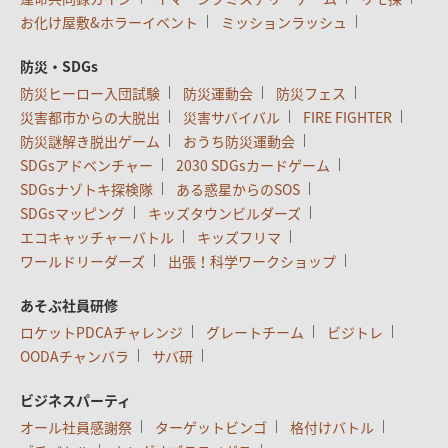
お化け屋敷&ホラーイベント
ミッションラッシュ
防災・SDGs
防災ヒーロー入団試験
防災運動会
防災フェス
災害都市からの大脱出
災害サバイバル
FIRE FIGHTER
防災謎解き脱出ゲーム
おうち防災運動会
SDGsアドベンチャー
2030 SDGsカードゲーム
SDGsナゾトキ探検隊
ある惑星からのSOS
SDGsマッピング
キッズタウンビルダーズ
エコキャッチャーバトル
キッズフリマ
ワールドリーダーズ
出張！科学ワークショップ
あそぶ社員研修
ロケットPDCAチャレンジ
グレートチーム
ビジトレ
OODAチャンバラ
サバ研
ビジネスパーティ
オール社員感謝祭
ターゲットビンゴ
格付けバトル