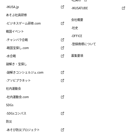
-IKUSA.jp
-IKUSATUBE
あそぶ社員研修
会社概要
-ビジネスゲーム研修.com
-社史
戦国イベント
-OFFICE
-チャンバラ合戦
-登録商標について
-戦国宝探し.com
募集要項
-水合戦
謎解き・宝探し
-謎解きコンシェルジュ.com
-アソビプラネット
社内運動会
-社内運動会.com
SDGs
-SDGsコンパス
防災
-あそび防災プロジェクト