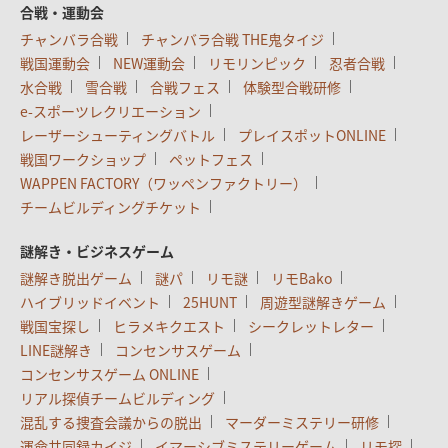
合戦・運動会
チャンバラ合戦
チャンバラ合戦 THE鬼タイジ
戦国運動会
NEW運動会
リモリンピック
忍者合戦
水合戦
雪合戦
合戦フェス
体験型合戦研修
e-スポーツレクリエーション
レーザーシューティングバトル
プレイスポットONLINE
戦国ワークショップ
ペットフェス
WAPPEN FACTORY（ワッペンファクトリー）
チームビルディングチケット
謎解き・ビジネスゲーム
謎解き脱出ゲーム
謎パ
リモ謎
リモBako
ハイブリッドイベント
25HUNT
周遊型謎解きゲーム
戦国宝探し
ヒラメキクエスト
シークレットレター
LINE謎解き
コンセンサスゲーム
コンセンサスゲーム ONLINE
リアル探偵チームビルディング
混乱する捜査会議からの脱出
マーダーミステリー研修
運命共同録カイジ
イマーシブミステリーゲーム
リモ探