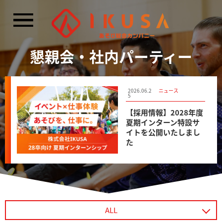
閉じる
懇親会・社内パーティー
2026.07.2
2026.06.2
2026.06.2
メディア掲載
ニュース
メディア掲載
5
5
5
TBS NEWS DIGのニュ
【採用情報】2028年度
北海道テレビ「イチオ
ース記事にて、CBCテ
夏期インターン特設サ
シ！！」にて、「あそ
レビ主催のイベント
イトを公開いたしまし
び防災プロジェクト」
「あそび防災フェス」
た
の記事が紹介されまし
の様子が紹介されまし
た
た
ALL